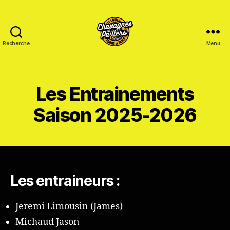
Recherche
Menu
Saint
Louis
Tennis
de
Les Entrainements
table
-
Saison 2025-2026
Chavagnes
en
Paillers
Les entraineurs :
Jeremi Limousin (James)
Michaud Jason