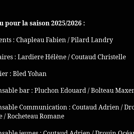
 pour la saison 2025/2026 :
ents : Chapleau Fabien / Pilard Landry
aires : Lardiere Hélène / Coutaud Christelle
ier : Bled Yohan
sable bar : Pluchon Edouard / Bolteau Maxe
sable Communication : Coutaud Adrien / Dr
e / Rocheteau Romane
sable jeunes : Coutaud Adrien / Drouin Océa