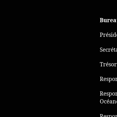
Bureau
Présid
Secrét
Trésor
Respon
Respon
Océan
Respon