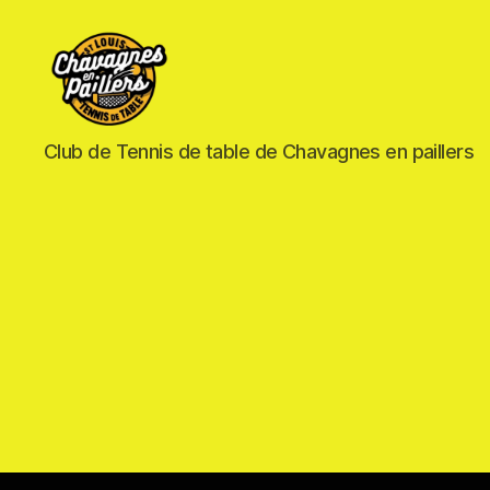
Saint
Club de Tennis de table de Chavagnes en paillers
Louis
Tennis
de
table
-
Chavagnes
en
Paillers