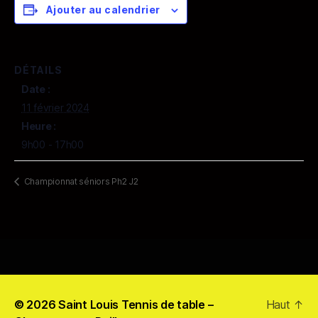
Ajouter au calendrier
DÉTAILS
Date :
11 février 2024
Heure :
9h00 - 17h00
Championnat séniors Ph2 J2
© 2026
Saint Louis Tennis de table –
Haut
↑