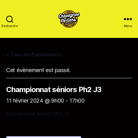
Recherche
Menu
Saint
Louis
Tennis
de
« Tous les Évènements
table
-
Cet évènement est passé.
Chavagnes
en
Paillers
Championnat séniors Ph2 J3
11 février 2024 @ 9h00
-
17h00
Championnat séniors Ph2 J3